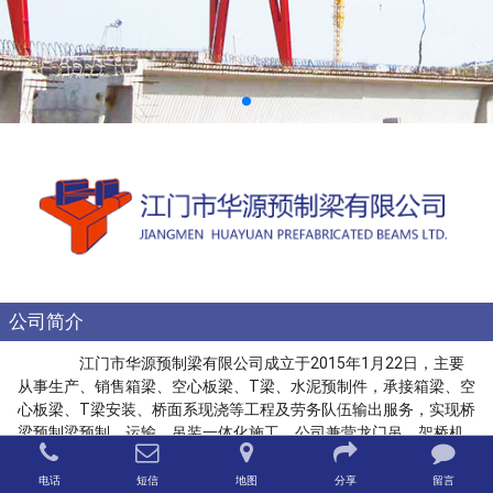
公司简介
江门市华源预制梁有限公司成立于2015年1月22日，主要
从事生产、销售箱梁、空心板梁、T梁、水泥预制件，承接箱梁、空
心板梁、T梁安装、桥面系现浇等工程及劳务队伍输出服务，实现桥
梁预制梁预制、运输、吊装一体化施工。公司兼营龙门吊、架桥机
等机械设备租赁业务。公司注册资金1000万元，梁场占地面积
35000多平方米，具备年生产各种规格型号的箱梁、T梁及空心板梁
电话
短信
地图
分享
留言