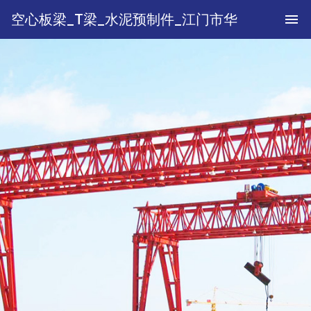
空心板梁_T梁_水泥预制件_江门市华